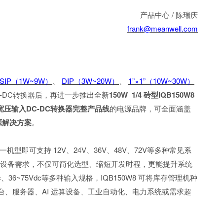
产品中心 / 陈瑞庆
frank@meanwell.com
SIP（1W~9W）
、
DIP（3W~20W）
、
1”×1”（10W~30W）
DC-DC转换器后，再进一步推出全新
150W 1/4 砖型IQB150W8
 超宽压输入DC-DC转换器完整产品线
的电源品牌，可全面涵盖
电源解决方案
。
机型即可支持 12V、24V、36V、48V、72V等多种常见系
同设备需求，不仅可简化选型、缩短开发时程，更能提升系统
36~75Vdc等多种输入规格，IQB150W8 可将库存管理机种
台、服务器、AI 运算设备、工业自动化、电力系统或需求超