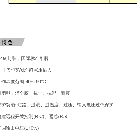
1/4砖封装，国际标准引脚
 : 1 (9~75Vdc) 超宽压输入
工作温度范围-40~+90℃
封闭型，灌全胶，抗尘、抗湿、耐震
保护功能: 短路、过载、过温度、过压、输入电压过低保护
内建远程开关控制(R.C)、遥感(R.S)
可调输出电压(±10%)