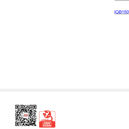
IQB15
回
页
Wechat
PBM
面
顶
端