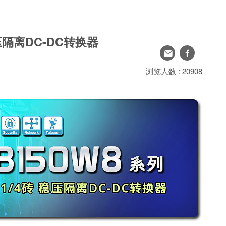
稳压隔离DC-DC转换器
转
facebook
寄
浏览人数 : 20908
分
享