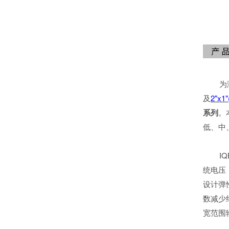
为满足
及
2"x1
系列
。
低、中
IQB1
统电压
设计弹性
数减少
宽范围