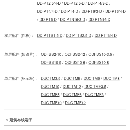
DD-PT2.5/4-D
/
DD-PT2.5-D
/
DD-PT4/3-D
/
DD-PT4/4-D
/
DD-PT4-D
/
DD-PT6/3-D
/
DD-PT6/4-D
/
DD-PT6-D
/
DD-PTN16/3-D
/
DD-PTN16-D
双层配件 (挡板)：
DD-PTTB1.5-D
/
DD-PTTB2.5-D
/
DD-PTTB4-D
单层配件 (短路片)：
ODFBS2-10
/
ODFBS2-12
/
ODFBS10-3.5
/
ODFBS10-5
/
ODFBS10-6
/
ODFBS10-8
单层配件 (标示板)：
DUC-TM3.5
/
DUC-TM5
/
DUC-TM6
/
DUC-TM8
/
DUC-TM10
/
DUC-TM12
/
DUC-TMF3.5
/
DUC-TMF5
/
DUC-TMF6
/
DUC-TMF8
/
DUC-TMF10
/
DUC-TMF12
建筑布线端子