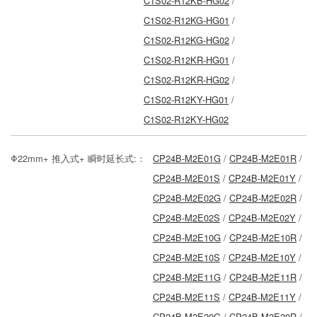
C1S02-R12KB-HG02
/
C1S02-R12KG-HG01
/
C1S02-R12KG-HG02
/
C1S02-R12KR-HG01
/
C1S02-R12KR-HG02
/
C1S02-R12KY-HG01
/
C1S02-R12KY-HG02
Φ22mm+ 推入式+ 瞬时延长式:：
CP24B-M2E01G
/
CP24B-M2E01R
/
CP24B-M2E01S
/
CP24B-M2E01Y
/
CP24B-M2E02G
/
CP24B-M2E02R
/
CP24B-M2E02S
/
CP24B-M2E02Y
/
CP24B-M2E10G
/
CP24B-M2E10R
/
CP24B-M2E10S
/
CP24B-M2E10Y
/
CP24B-M2E11G
/
CP24B-M2E11R
/
CP24B-M2E11S
/
CP24B-M2E11Y
/
CP24B-M2E20G
/
CP24B-M2E20R
/