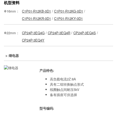
机型资料
Φ16mm：
C1P01-R12KB-0D1
/
C1P01-R12KG-0D1
/
C1P01-R12KR-0D1
/
C1P01-R12KY-0D1
Φ22mm：
CP24P-3EQ4G
/
CP24P-3EQ4R
/
CP24P-3EQ4S
/
CP24P-3EQ4Y
继电器
产品特色:
高负载电流2Z:8A
具有二组转换触点形式
线圈触点间耐压5kV
备有插座可供选择
型号编码: