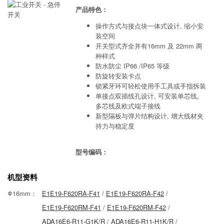
产品特色：
操作方式与接点块一体式设计, 缩小安
装空间
开关型式齐全并有16mm 及 22mm 两
种样式
防水防尘 IP66 /IP65 等级
防旋转安装卡点
锁紧牙环可轻松使用手工具或手指拆装
单接点双插线孔设计, 可安装单芯线,
多芯线及欧式端子接线
新型隔板与弹片结构设计, 增大线材夹
持力与稳定度
型号编码：
机型资料
Φ16mm：
E1E19-F620RA-F41
/
E1E19-F620RA-F42
/
E1E19-F620RM-F41
/
E1E19-F620RM-F42
/
ADA16E6-R11-G1K/R
/
ADA16E6-R11-H1K/R
/