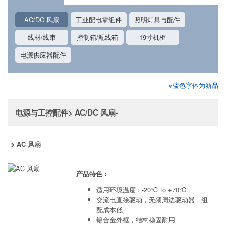
AC/DC 风扇
工业配电零组件
照明灯具与配件
线材/线束
控制箱/配线箱
19寸机柜
电源供应器配件
※蓝色字体为新品
电源与工控配件> AC/DC 风扇-
AC 风扇
产品特色：
适用环境温度 : -20℃ to +70℃
交流电直接驱动，无须周边驱动器，组
配成本低
铝合金外框，结构稳固耐用