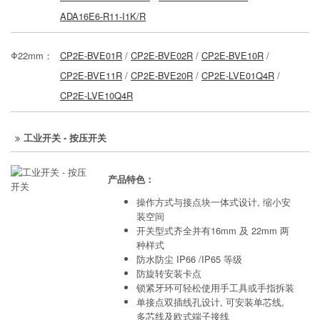
ADA16E6-R11-I1K/R
Φ22mm：
CP2E-BVE01R
/
CP2E-BVE02R
/
CP2E-BVE10R
/
CP2E-BVE11R
/
CP2E-BVE20R
/
CP2E-LVE01Q4R
/
CP2E-LVE10Q4R
工业开关 - 按压开关
产品特色：
操作方式与接点块一体式设计, 缩小安
装空间
开关型式齐全并有16mm 及 22mm 两
种样式
防水防尘 IP66 /IP65 等级
防旋转安装卡点
锁紧牙环可轻松使用手工具或手指拆装
单接点双插线孔设计, 可安装单芯线,
多芯线及欧式端子接线