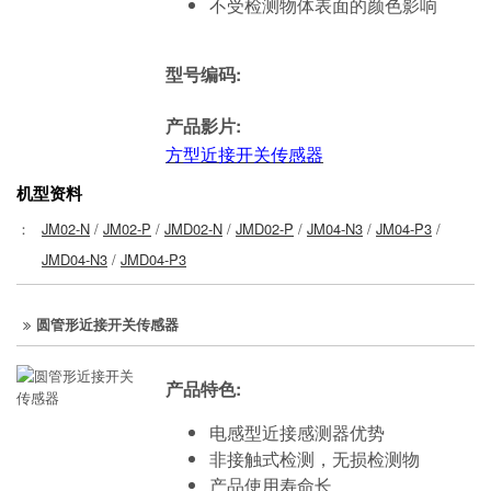
不受检测物体表面的颜色影响
型号编码:
产品影片:
方型近接开关传感器
机型资料
：
JM02-N
/
JM02-P
/
JMD02-N
/
JMD02-P
/
JM04-N3
/
JM04-P3
/
JMD04-N3
/
JMD04-P3
圆管形近接开关传感器
产品特色:
电感型近接感测器优势
非接触式检测，无损检测物
产品使用寿命长