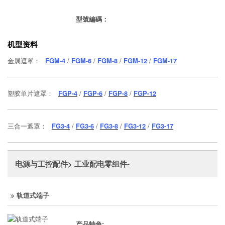
型號編碼：
机型资料
金属遮罩：
FGM-4
/
FGM-6
/
FGM-8
/
FGM-12
/
FGM-17
塑胶单片遮罩：
FGP-4
/
FGP-6
/
FGP-8
/
FGP-12
三合一遮罩：
FG3-4
/
FG3-6
/
FG3-8
/
FG3-12
/
FG3-17
电源与工控配件> 工业配电零组件-
轨道式端子
产品特色: