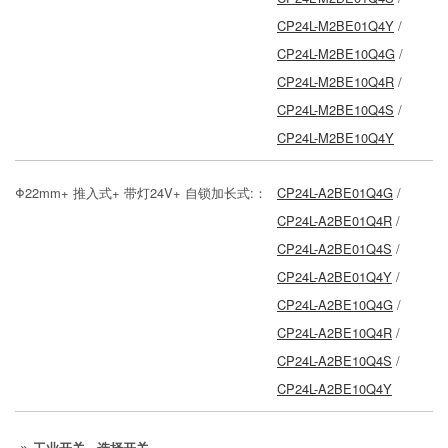
CP24L-M2BE01Q4Y
/
CP24L-M2BE10Q4G
/
CP24L-M2BE10Q4R
/
CP24L-M2BE10Q4S
/
CP24L-M2BE10Q4Y
Φ22mm+ 推入式+ 带灯24V+ 自锁加长式:：
CP24L-A2BE01Q4G
/
CP24L-A2BE01Q4R
/
CP24L-A2BE01Q4S
/
CP24L-A2BE01Q4Y
/
CP24L-A2BE10Q4G
/
CP24L-A2BE10Q4R
/
CP24L-A2BE10Q4S
/
CP24L-A2BE10Q4Y
工业开关 - 选择开关