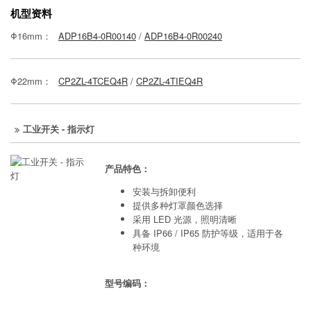
机型资料
Φ16mm：
ADP16B4-0R00140
/
ADP16B4-0R00240
Φ22mm：
CP2ZL-4TCEQ4R
/
CP2ZL-4TIEQ4R
工业开关 - 指示灯
产品特色：
安装与拆卸便利
提供多种灯罩颜色选择
采用 LED 光源，照明清晰
具备​​ IP66 / IP65 防护等级，适用于各
种环境
型号编码：