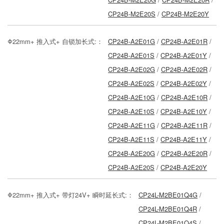
CP24B-M2E20S
/
CP24B-M2E20Y
Φ22mm+ 推入式+ 自锁加长式:：
CP24B-A2E01G
/
CP24B-A2E01R
/
CP24B-A2E01S
/
CP24B-A2E01Y
/
CP24B-A2E02G
/
CP24B-A2E02R
/
CP24B-A2E02S
/
CP24B-A2E02Y
/
CP24B-A2E10G
/
CP24B-A2E10R
/
CP24B-A2E10S
/
CP24B-A2E10Y
/
CP24B-A2E11G
/
CP24B-A2E11R
/
CP24B-A2E11S
/
CP24B-A2E11Y
/
CP24B-A2E20G
/
CP24B-A2E20R
/
CP24B-A2E20S
/
CP24B-A2E20Y
Φ22mm+ 推入式+ 带灯24V+ 瞬时延长式:：
CP24L-M2BE01Q4G
/
CP24L-M2BE01Q4R
/
CP24L-M2BE01Q4S
/