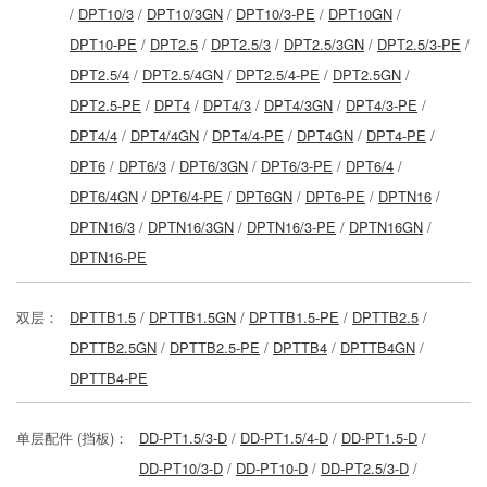
/
DPT10/3
/
DPT10/3GN
/
DPT10/3-PE
/
DPT10GN
/
DPT10-PE
/
DPT2.5
/
DPT2.5/3
/
DPT2.5/3GN
/
DPT2.5/3-PE
/
DPT2.5/4
/
DPT2.5/4GN
/
DPT2.5/4-PE
/
DPT2.5GN
/
DPT2.5-PE
/
DPT4
/
DPT4/3
/
DPT4/3GN
/
DPT4/3-PE
/
DPT4/4
/
DPT4/4GN
/
DPT4/4-PE
/
DPT4GN
/
DPT4-PE
/
DPT6
/
DPT6/3
/
DPT6/3GN
/
DPT6/3-PE
/
DPT6/4
/
DPT6/4GN
/
DPT6/4-PE
/
DPT6GN
/
DPT6-PE
/
DPTN16
/
DPTN16/3
/
DPTN16/3GN
/
DPTN16/3-PE
/
DPTN16GN
/
DPTN16-PE
双层：
DPTTB1.5
/
DPTTB1.5GN
/
DPTTB1.5-PE
/
DPTTB2.5
/
DPTTB2.5GN
/
DPTTB2.5-PE
/
DPTTB4
/
DPTTB4GN
/
DPTTB4-PE
单层配件 (挡板)：
DD-PT1.5/3-D
/
DD-PT1.5/4-D
/
DD-PT1.5-D
/
DD-PT10/3-D
/
DD-PT10-D
/
DD-PT2.5/3-D
/