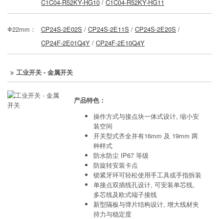
C1C04-R52KY-HG10
/
C1C04-R52KY-HG11
Φ22mm：
CP24S-2E02S
/
CP24S-2E11S
/
CP24S-2E20S
/
CP24F-2E01Q4Y
/
CP24F-2E10Q4Y
工业开关 - 金属开关
产品特色：
操作方式与接点块一体式设计, 缩小安
装空间
开关型式齐全并有16mm 及 19mm 两
种样式
防水防尘 IP67 等级
防旋转安装卡点
锁紧牙环可轻松使用手工具或手指拆装
单接点双插线孔设计, 可安装单芯线,
多芯线及欧式端子接线
新型隔板与弹片结构设计, 增大线材夹
持力与稳定度