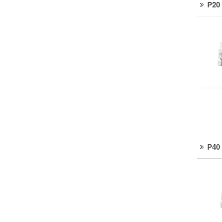
P20
P40