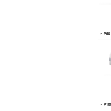
P60
P10