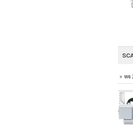
SC
W6