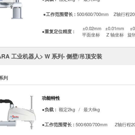
●工作范围臂长 :
500/600/700mm
Z轴行程20
±0.02mm
±0.01mm
±0
●重复定位精度 :
平面坐标
Z 轴坐标
旋
ARA 工业机器人> W 系列- 侧壁/吊顶安装
 系列
功能特性
●负载 :
额定2kg / 最大6kg
●工作范围臂长 :
500/600/700mm
Z轴行程2