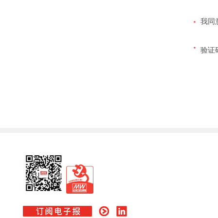
我同
*
*
验证
回
页
Wechat
PBM
面
顶
端
E-
youku
LinkedIn