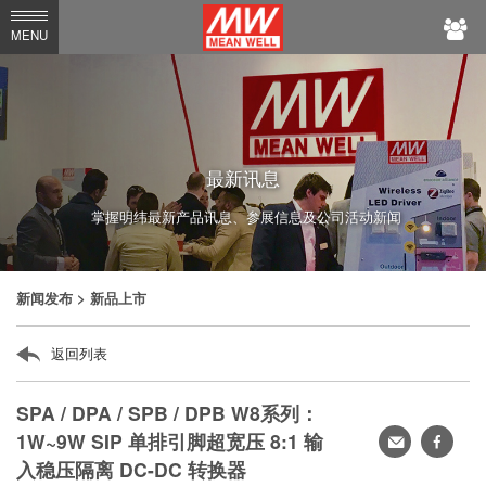
MEAN
MENU
WELL
最新讯息
掌握明纬最新产品讯息、参展信息及公司活动新闻
新闻发布
> 新品上市
返回列表
SPA / DPA / SPB / DPB W8系列：
1W~9W SIP 单排引脚超宽压 8:1 输
转
faceb
入稳压隔离 DC-DC 转换器
寄