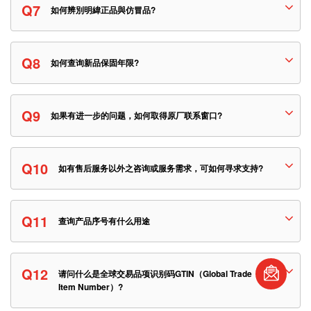
Q7
如何辨別明緯正品與仿冒品?
Q8
如何查询新品保固年限?
Q9
如果有进一步的问题，如何取得原厂联系窗口?
Q10
如有售后服务以外之咨询或服务需求，可如何寻求支持?
Q11
查询产品序号有什么用途
Q12
请问什么是全球交易品项识别码GTIN（Global Trade
Item Number）?
S