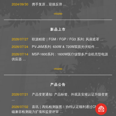
2024/09/30
携手复原，迎接反弹 ...
more
新品上市
2026/07/27
联源精密｜FGM / FGP / FG3 系列: 风扇遮罩 ...
2026/07/24
PV-JAM系列: 630W & 720W双面光伏组件 ...
2026/07/14
MSP-1600系列 : 1600W医疗级暨多产业机壳型电源
供应器 ...
more
产品公告
2026/07/21
产品变更通知: 产品标签、外观及安规认证升级变更
...
2026/07/02
喜讯｜再拓检测版图！协纬认证顺利通过CNAS电
磁兼容检测能力扩项和监督评审 ...
S