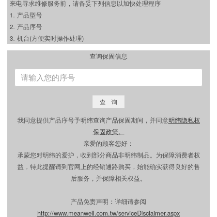
来电寻求维修服务前，请备妥下列信息以加快处理程序
1. 产品型号
2. 产品序号
3. 机台(方便实时操作处理)
查询保固信息
查 询
我同意提供产品序号予明纬查询产品保固期间，并同意
明纬隐私权
保固政策
。
亲爱的顾客您好：
承蒙您对明纬的爱护，收到部分商品非明纬制品。为保障消费者权
益，特此提醒请到官网上的经销通路购买，始能确实获得良好的售
后服务，并保障相关权益。
产品免责声明：详细请参阅
S
http://www.meanwell.com.tw/serviceDisclaimer.aspx