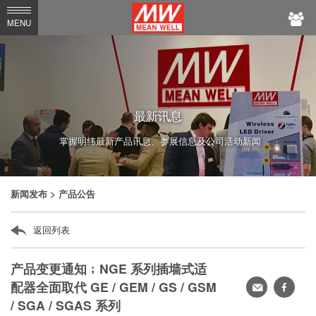
MEAN
MENU
WELL
最新讯息
掌握明纬最新产品讯息、参展信息及公司活动新闻
新闻发布
> 产品公告
返回列表
产品变更通知﹔NGE 系列插墙式适
配器全面取代 GE / GEM / GS / GSM
转
faceb
/ SGA / SGAS 系列
寄