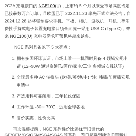
2C2A 充电接口的
NGE100(U)
，上市约 5 个月以来受市场高度肯定
已接获数万台订单，且欧盟已于 2022.11.23 率先正式立法公告，自
2024.12.28 起将强制要求手机、平板、相机、游戏机、耳机…等消
费性手持式电子装置充电接口须全面统一采用 USB-C (Type C)，未
来 NGE100(U) 充电器需求可预见将越来越多。
NGE 系列具备以下 5 大亮点 :
拥有多国环球认证，市场上唯一一机同时具备 4 领域安规申
请 (12~90W 通过资通讯/医疗/家电/工业 多领域安规认证)
全球最多种 AC 转换头 (欧/美/英/澳/中) *注: 韩插/印度插安规
申请中
严选用料可靠耐用，三年长效保固
工作环温 -30~+70℃，适用全球各地
售价实惠，性价比高
再次温馨提醒，NGE 系列性价比远优于旧世代的
GE/GEM/GS/GSM/SGA/SGAS 等系列，即日起强烈建议旧雨新知