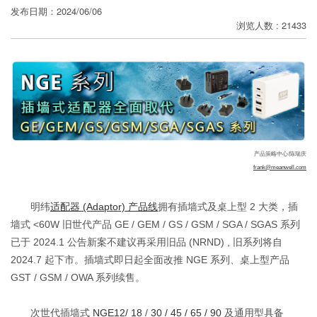
发布日期：2024/06/06
分
浏览人数 : 21433
享
产品策略中心/陈瑞庆
frank@meanwell.com
明纬
适配器 (Adaptor) 产品线
拥有插墙式及桌上型 2 大类，插
墙式 <60W 旧世代产品 GE / GEM / GS / GSM / SGA / SGAS 系列
已于 2024.1 公告新案不建议再采用旧品 (NRND) , 旧系列将自
2024.7 起下市。插墙式即日起全面改推 NGE 系列、桌上型产品
GST / GSM / OWA 系列续售。
次世代插墙式
NGE12/ 18
/
30 / 45 / 65 / 90
及通用型具备