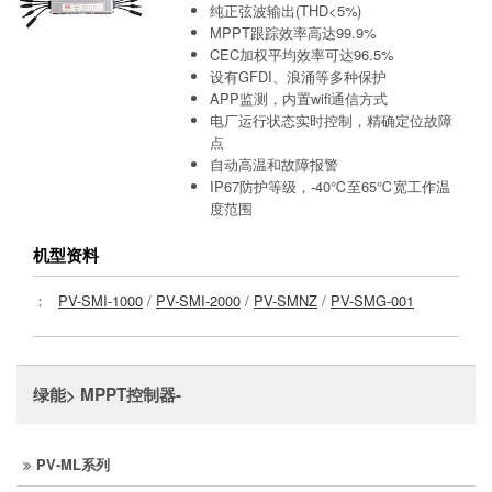
纯正弦波输出(THD<5%)
MPPT跟踪效率高达99.9%
CEC加权平均效率可达96.5%
设有GFDI、浪涌等多种保护
APP监测，内置wifi通信方式
电厂运行状态实时控制，精确定位故障
点
自动高温和故障报警
IP67防护等级，-40℃至65℃宽工作温
度范围
机型资料
：
PV-SMI-1000
/
PV-SMI-2000
/
PV-SMNZ
/
PV-SMG-001
绿能> MPPT控制器-
PV-ML系列