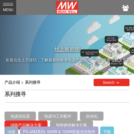
MEAN
MENU
WELL
线上展览馆
欢迎点击上方连结，了解最新的标准电源产品信息、应用服务与解决方案
产品介绍
> 系列搜寻
Search
系列搜寻
电源供应器
电源与工控配件
自动化
绿能产品解决方案
智能建筑解决方案
绿能
PV-JAM系列: 630W & 720W双面光伏组件
节能