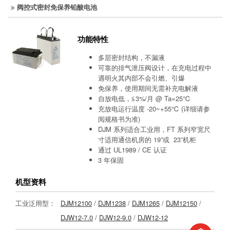
阀控式密封免保养铅酸电池
功能特性
多层密封结构，不漏液
可靠的排气泄压阀设计，在充电过程中
遇明火其内部不会引燃、引爆
免保养，使用期间无需补充电解液
自放电低，≦3%/月 @ Ta=25℃
充放电运行温度 -20~+55℃ (详细请参
阅规格书为准)
DJM 系列适合工业用，FT 系列窄宽尺
寸适用通信机房的 19”或 23”机柜
通过 UL1989 / CE 认证
3 年保固
机型资料
工业泛用型：
DJM12100
/
DJM1238
/
DJM1265
/
DJM12150
/
DJW12-7.0
/
DJW12-9.0
/
DJW12-12