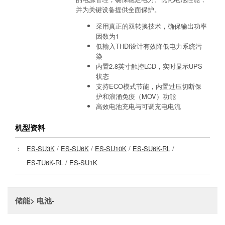
并为关键设备提供全面保护。
采用真正的双转换技术，确保输出功率
因数为1
低输入THDi设计有效降低电力系统污
染
内置2.8英寸触控LCD，实时显示UPS
状态
支持ECO模式节能，内置过压切断保
护和浪涌免疫（MOV）功能
高效电池充电与可调充电电流
机型资料
：
ES-SU3K
/
ES-SU6K
/
ES-SU10K
/
ES-SU6K-RL
/
ES-TU6K-RL
/
ES-SU1K
储能> 电池-